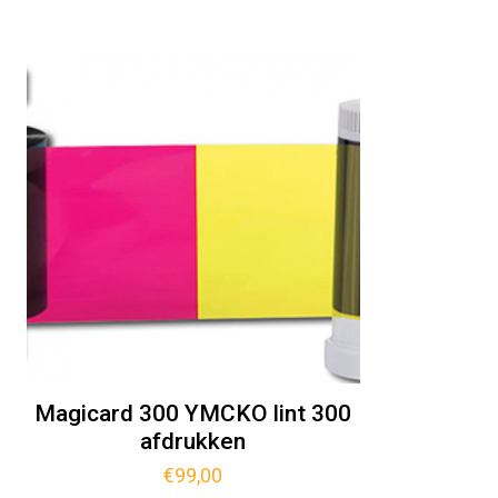
Magicard 300 YMCKO lint 300
afdrukken
€
99,00