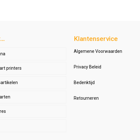
r…
Klantenservice
Algemene Voorwaarden
ina
Privacy Beleid
art printers
artikelen
dget printers
Bedenktijd
aarten
professionele printers
Retourneren
res
efinition printers