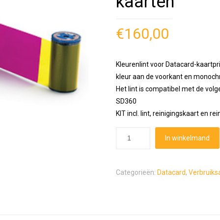
kaarten
€
160,00
Kleurenlint voor Datacard-kaartp
kleur aan de voorkant en monoch
Het lint is compatibel met de volg
SD360
KIT incl. lint, reinigingskaart en re
In winkelmand
Categorieën:
Datacard
,
Verbruiksa