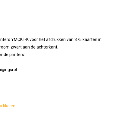
rinters YMCKT-K voor het afdrukken van 375 kaarten in
room zwart aan de achterkant.
ende printers:
inigingsrol
rtikelen