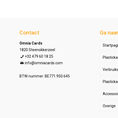
Contact
Ga naa
Omnia Cards
Startpag
1820 Steenokkerzeel
+32 479 60 18 25
Plasticka
info@omniacards.com
Verbruiks
Lowbu
BTW-nummer: BE771.950.645
Plastick
Semi-
Accessoi
High-d
Overige