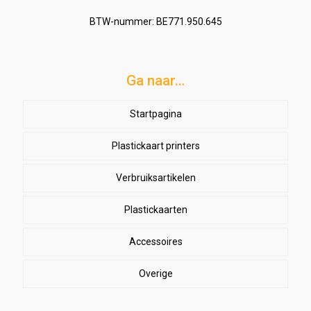
BTW-nummer: BE771.950.645
Ga naar…
Startpagina
Plastickaart printers
Verbruiksartikelen
Lowbudget printers
Semi-professionele printers
Plastickaarten
High-definition printers
Accessoires
Overige