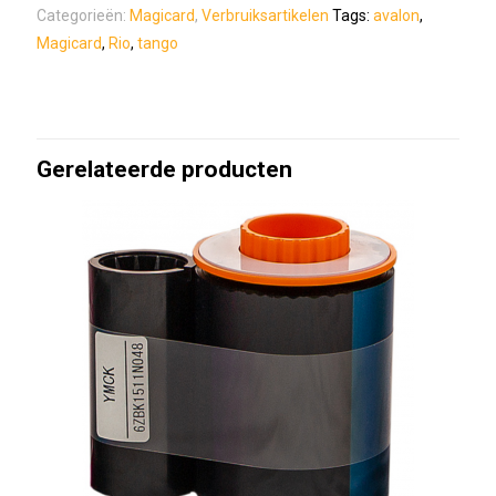
Categorieën:
Magicard
,
Verbruiksartikelen
Tags:
avalon
,
Magicard
,
Rio
,
tango
Gerelateerde producten