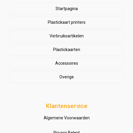
Startpagina
Plastickaart printers
Verbruiksartikelen
Lowbudget printers
Semi-professionele printers
Plastickaarten
High-definition printers
Accessoires
Overige
Klantenservice
Algemene Voorwaarden
Privacy Beleid