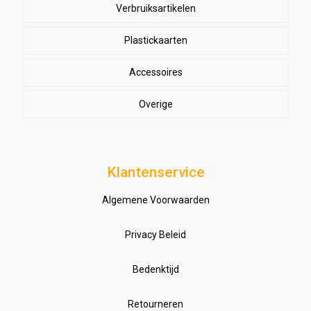
Verbruiksartikelen
Lowbudget printers
Semi-professionele printers
Plastickaarten
High-definition printers
Accessoires
Overige
Klantenservice
Algemene Voorwaarden
Privacy Beleid
Bedenktijd
Retourneren