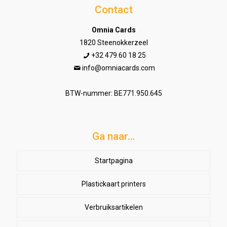
Contact
Omnia Cards
1820 Steenokkerzeel
+32 479 60 18 25
info@omniacards.com
BTW-nummer: BE771.950.645
Ga naar…
Startpagina
Plastickaart printers
Verbruiksartikelen
Lowbudget printers